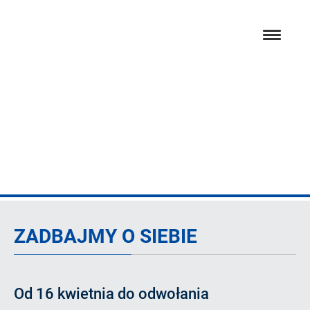
Przejdź
hambur
do
menu
głównej
treści
Artykuł
ZADBAJMY O SIEBIE
Od 16 kwietnia do odwołania