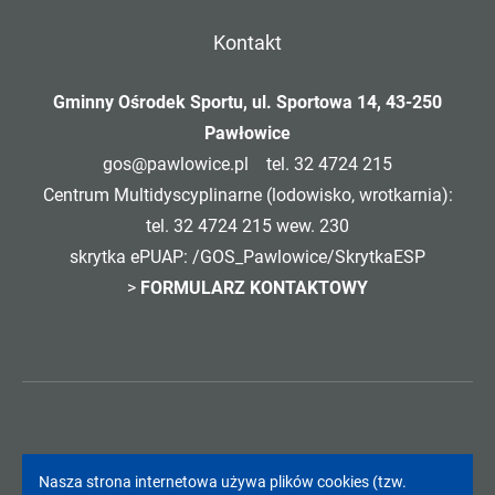
Kontakt
Gminny Ośrodek Sportu, ul. Sportowa 14, 43-250
Pawłowice
gos@pawlowice.pl
tel. 32 4724 215
Centrum Multidyscyplinarne (lodowisko, wrotkarnia):
tel. 32 4724 215 wew. 230
skrytka ePUAP: /GOS_Pawlowice/SkrytkaESP
>
FORMULARZ KONTAKTOWY
Informacja
Nasza strona internetowa używa plików cookies (tzw.