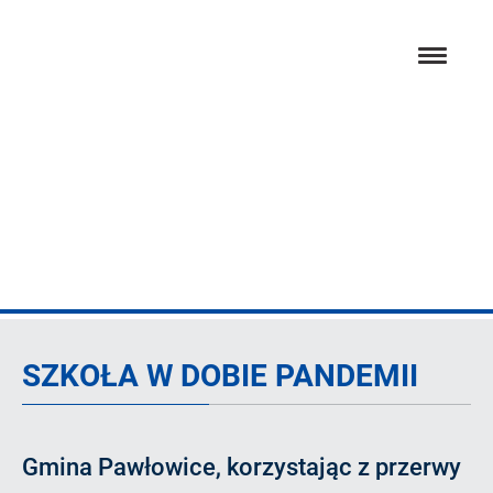
Przejdź
hambur
do
menu
głównej
treści
Artykuł
SZKOŁA W DOBIE PANDEMII
Gmina Pawłowice, korzystając z przerwy