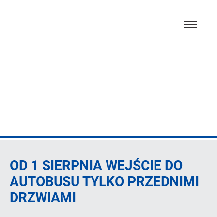
Przejdź
hambur
do
menu
głównej
treści
Artykuł
OD 1 SIERPNIA WEJŚCIE DO
AUTOBUSU TYLKO PRZEDNIMI
DRZWIAMI