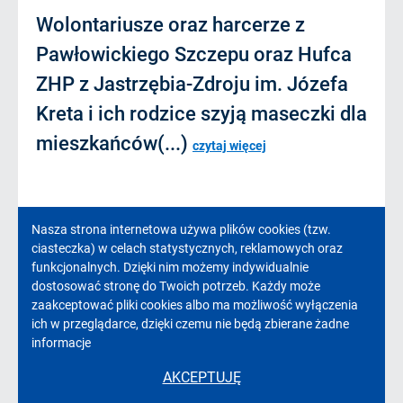
Wolontariusze oraz harcerze z
Pawłowickiego Szczepu oraz Hufca
ZHP z Jastrzębia-Zdroju im. Józefa
Kreta i ich rodzice szyją maseczki dla
mieszkańców(...)
czytaj więcej
20.04.2020
Informacja
Nasza strona internetowa używa plików cookies (tzw.
ciasteczka) w celach statystycznych, reklamowych oraz
o
funkcjonalnych. Dzięki nim możemy indywidualnie
dostosować stronę do Twoich potrzeb. Każdy może
cookies!
zaakceptować pliki cookies albo ma możliwość wyłączenia
ich w przeglądarce, dzięki czemu nie będą zbierane żadne
informacje
AKCEPTUJĘ