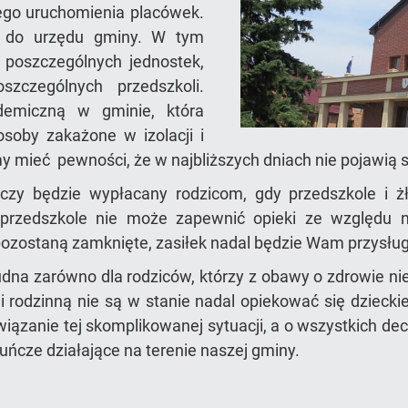
ego uruchomienia placówek.
ą do urzędu gminy. W tym
poszczególnych jednostek,
zczególnych przedszkoli.
demiczną w gminie, która
soby zakażone w izolacji i
y mieć pewności, że w najbliższych dniach nie pojawią 
ńczy będzie wypłacany rodzicom, gdy przedszkole i ż
b przedszkole nie może zapewnić opieki ze względu
pozostaną zamknięte, zasiłek nadal będzie Wam przysług
rudna zarówno dla rodziców, którzy z obawy o zdrowie nie
 i rodzinną nie są w stanie nadal opiekować się dzie
wiązanie tej skomplikowanej sytuacji, a o wszystkich 
kuńcze działające na terenie naszej gminy.