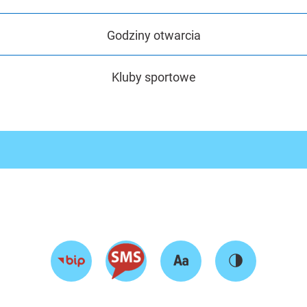
Godziny otwarcia
Kluby sportowe
Zmień
Zmień
Przejdź
rozmiar
kontrast
do
tekstu
strony
BIP