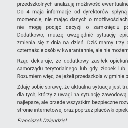
przedszkolnych analizują możliwość ewentualn
Do 4 maja informacje od dyrektorów spłyn
momencie, nie mając danych o możliwościach 
nie mogę podjąć decyzji o zamknięciu pos
Dodatkowo, muszę uwzględnić sytuację epi
zmienia się z dnia na dzień. Dziś mamy trzy o
czternaście osób w kwarantannie, ale nie możem
Rząd deklaruje, że dodatkowy zasiłek opieku
samorządu terytorialnego lub gdy żłobek lu
Rozumiem więc, że jeżeli przedszkola w gminie 
Zdaję sobie sprawę, że aktualna sytuacja jest t
dla tych, którzy z uwagi na sytuację zawodową
najlepsze, ale przede wszystkim bezpieczne roz
stronie internetowej oraz poprzez placówki opie
Franciszek Dziendziel