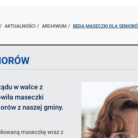
AKTUALNOŚCI
ARCHIWUM
BĘDĄ MASECZKI DLA SENIOR
NIORÓW
ządu w walce z
wiła maseczki
iorów z naszej gminy.
oliowaną maseczkę wraz z