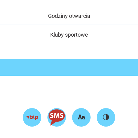
Godziny otwarcia
Kluby sportowe
Zmień
Zmień
Przejdź
rozmiar
kontrast
do
tekstu
strony
BIP