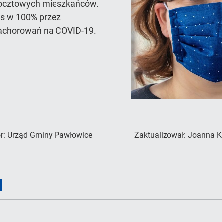
k pocztowych mieszkańców.
as w 100% przez
zachorowań na COVID-19.
r:
Urząd Gminy Pawłowice
Zaktualizował:
Joanna K
I