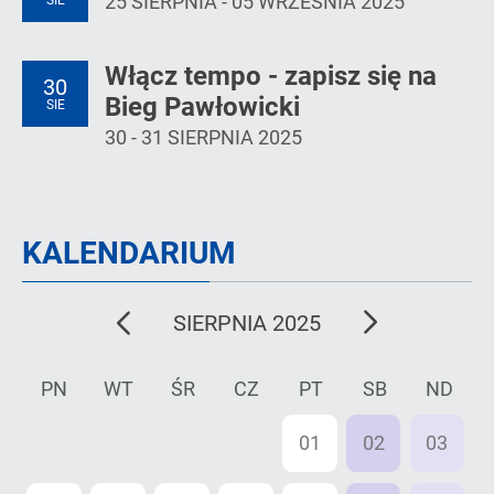
25 SIERPNIA - 05 WRZEŚNIA 2025
SIE
Włącz tempo - zapisz się na
30
Bieg Pawłowicki
SIE
30 - 31 SIERPNIA 2025
KALENDARIUM
poprzedni
następny
SIERPNIA 2025
miesiąc
miesiąc
PN
WT
ŚR
CZ
PT
SB
ND
28
29
30
31
01
02
03