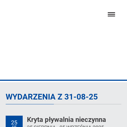
Przejdź
hambur
do
menu
głównej
treści
Dzień
WYDARZENIA Z 31-08-25
Kryta pływalnia nieczynna
25