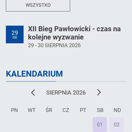
WSZYSTKO
XII Bieg Pawłowicki - czas na
29
kolejne wyzwanie
SIE
29 - 30 SIERPNIA 2026
KALENDARIUM
poprzedni
następny
SIERPNIA 2026
miesiąc
miesiąc
PN
WT
ŚR
CZ
PT
SB
ND
27
28
29
30
31
01
02