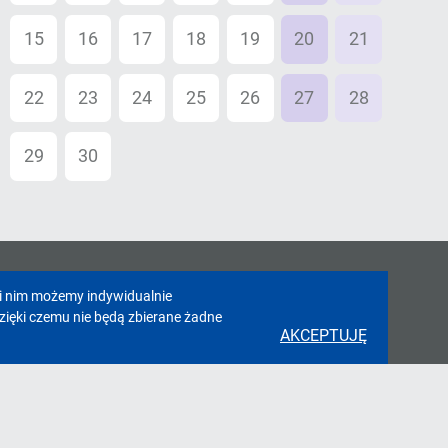
15
16
17
18
19
20
21
22
23
24
25
26
27
28
29
30
01
02
03
04
05
ki nim możemy indywidualnie
zięki czemu nie będą zbierane żadne
AKCEPTUJĘ
takt