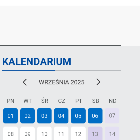
KALENDARIUM
poprzedni
następny
WRZEŚNIA 2025
miesiąc
miesiąc
PN
WT
ŚR
CZ
PT
SB
ND
07
01
02
03
04
05
06
08
09
10
11
12
13
14