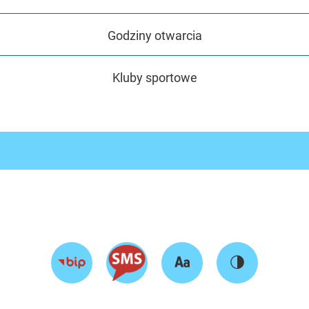
Godziny otwarcia
Kluby sportowe
Zmień
Zmień
Przejdź
rozmiar
kontrast
do
tekstu
strony
BIP