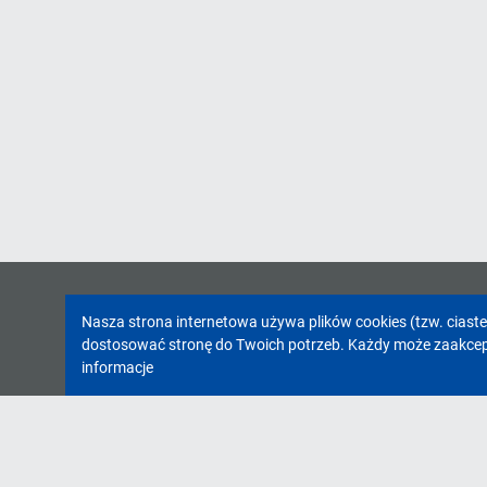
Informacja
Nasza strona internetowa używa plików cookies (tzw. ciast
dostosować stronę do Twoich potrzeb. Każdy może zaakcepto
o
informacje
cookies!
INFORMACJE