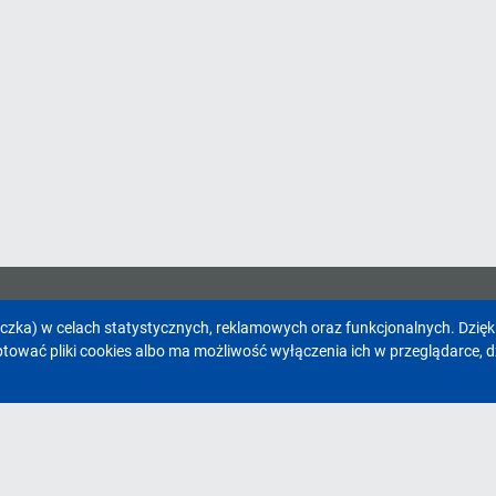
eczka) w celach statystycznych, reklamowych oraz funkcjonalnych. Dzię
Facebook
Youtube
wać pliki cookies albo ma możliwość wyłączenia ich w przeglądarce, d
Serwisy Gminy Pawłowice
Kon