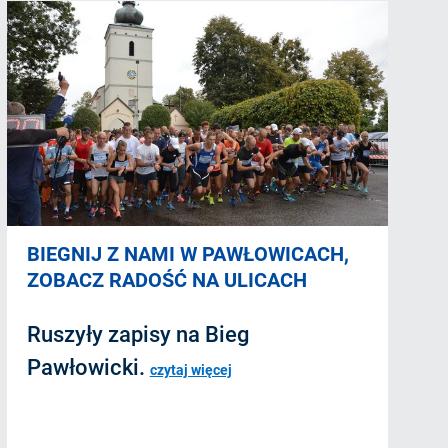
BIEGNIJ Z NAMI W PAWŁOWICACH,
ZOBACZ RADOŚĆ NA ULICACH
Ruszyły zapisy na Bieg
Pawłowicki.
czytaj więcej