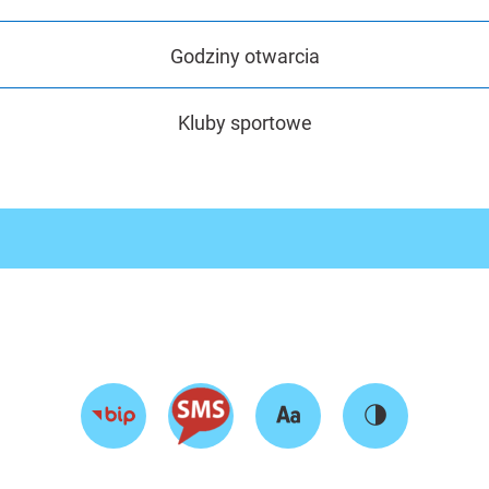
Godziny otwarcia
Kluby sportowe
Zmień
Zmień
Przejdź
rozmiar
kontrast
do
tekstu
strony
BIP