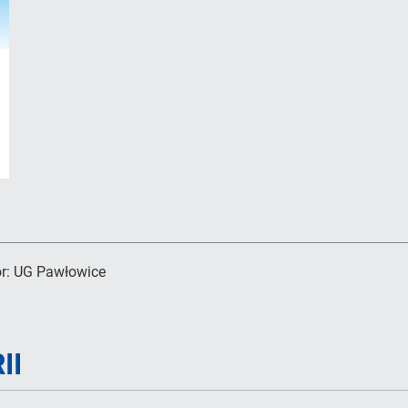
r:
UG Pawłowice
II