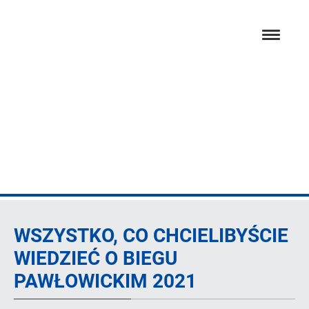
Przejdź
hambur
do
menu
głównej
treści
Artykuł
WSZYSTKO, CO CHCIELIBYŚCIE
WIEDZIEĆ O BIEGU
PAWŁOWICKIM 2021