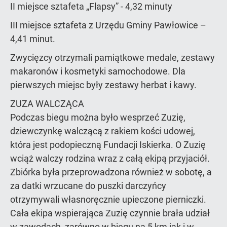
II miejsce sztafeta „Flapsy” - 4,32 minuty
III miejsce sztafeta z Urzędu Gminy Pawłowice –
4,41 minut.
Zwycięzcy otrzymali pamiątkowe medale, zestawy
makaronów i kosmetyki samochodowe. Dla
pierwszych miejsc były zestawy herbat i kawy.
ZUZA WALCZĄCA
Podczas biegu można było wesprzeć Zuzię,
dziewczynkę walczącą z rakiem kości udowej,
która jest podopieczną Fundacji Iskierka. O Zuzię
wciąż walczy rodzina wraz z całą ekipą przyjaciół.
Zbiórka była przeprowadzona również w sobotę, a
za datki wrzucane do puszki darczyńcy
otrzymywali własnoręcznie upieczone pierniczki.
Cała ekipa wspierająca Zuzię czynnie brała udział
w zawodach, zarówno w biegu na 5 km jak i w