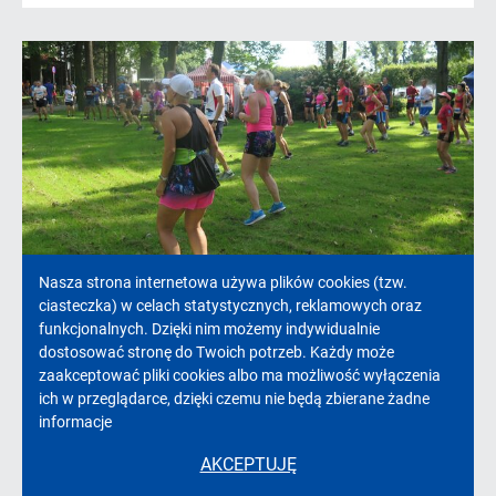
Informacja
Nasza strona internetowa używa plików cookies (tzw.
ciasteczka) w celach statystycznych, reklamowych oraz
Bieg Pawłowicki w obiektywie
o
funkcjonalnych. Dzięki nim możemy indywidualnie
dostosować stronę do Twoich potrzeb. Każdy może
cookies!
zaakceptować pliki cookies albo ma możliwość wyłączenia
Bieg Pawłowicki 2020 za nami.
ich w przeglądarce, dzięki czemu nie będą zbierane żadne
Zobaczmy to jeszcze raz w
informacje
obiektywie aparatu fotograficznego.
AKCEPTUJĘ
czytaj więcej