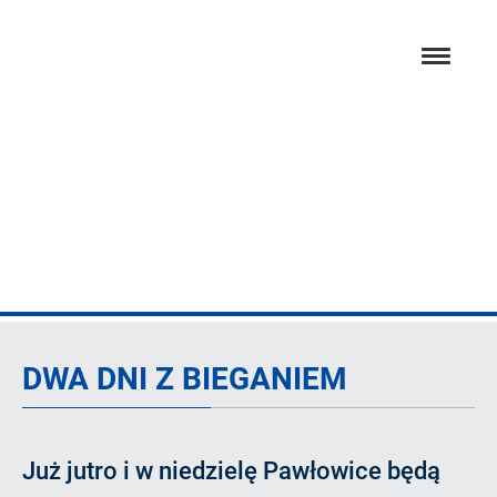
Przejdź
hambur
do
menu
głównej
treści
Artykuł
DWA DNI Z BIEGANIEM
Już jutro i w niedzielę Pawłowice będą