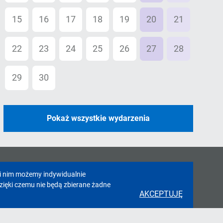
15
16
17
18
19
20
21
22
23
24
25
26
27
28
29
30
01
02
03
04
05
Pokaż wszystkie wydarzenia
ki nim możemy indywidualnie
zięki czemu nie będą zbierane żadne
AKCEPTUJĘ