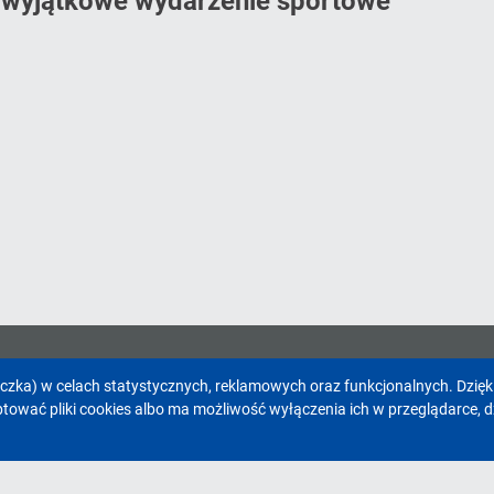
a wyjątkowe wydarzenie sportowe
eczka) w celach statystycznych, reklamowych oraz funkcjonalnych. Dzię
Facebook
Youtube
wać pliki cookies albo ma możliwość wyłączenia ich w przeglądarce, d