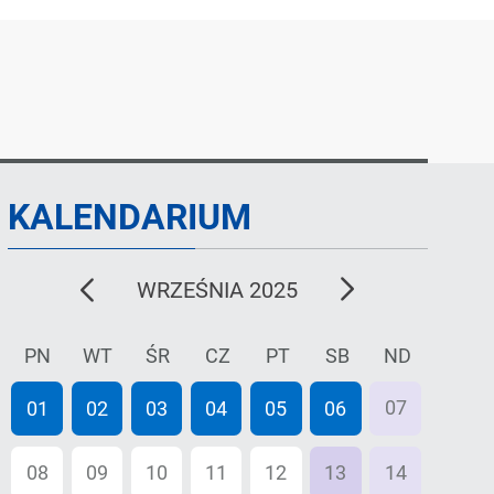
KALENDARIUM
poprzedni
następny
WRZEŚNIA 2025
miesiąc
miesiąc
PN
WT
ŚR
CZ
PT
SB
ND
07
01
02
03
04
05
06
08
09
10
11
12
13
14