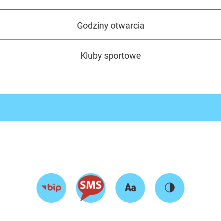
Godziny otwarcia
Kluby sportowe
Zmień
Zmień
Przejdź
rozmiar
kontrast
do
tekstu
strony
BIP