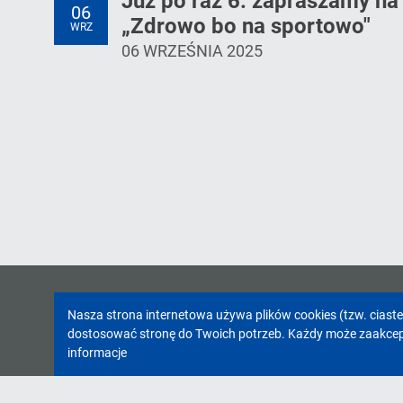
Już po raz 6. zapraszamy n
06
„Zdrowo bo na sportowo"
WRZ
06 WRZEŚNIA 2025
Informacja
Nasza strona internetowa używa plików cookies (tzw. ciast
dostosować stronę do Twoich potrzeb. Każdy może zaakcepto
o
informacje
cookies!