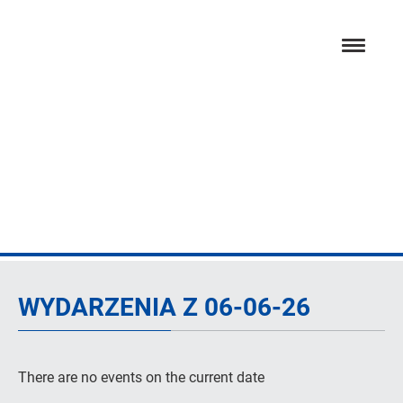
Przejdź
hambur
do
menu
głównej
treści
Dzień
WYDARZENIA Z 06-06-26
There are no events on the current date