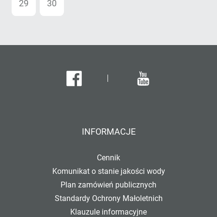
29
30
01
02
03
04
05
Facebook
Youtube
INFORMACJE
Cennik
Komunikat o stanie jakości wody
Plan zamówień publicznych
Standardy Ochrony Małoletnich
Klauzule informacyjne