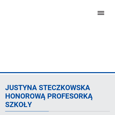
Przejdź
hambur
do
menu
głównej
treści
Artykuł
JUSTYNA STECZKOWSKA
HONOROWĄ PROFESORKĄ
SZKOŁY