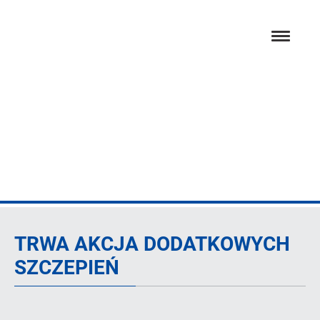
Przejdź
hambur
do
menu
głównej
treści
Artykuł
TRWA AKCJA DODATKOWYCH
SZCZEPIEŃ