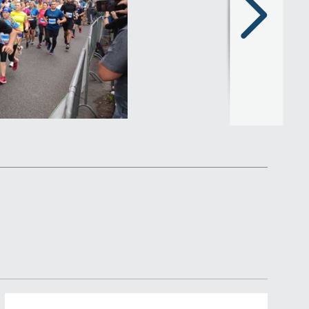
Następny
slajd