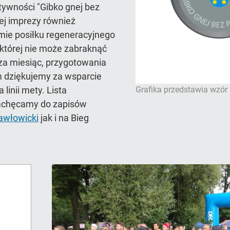
ywności "Gibko gnej bez
ej imprezy również
mie posiłku regeneracyjnego
 której nie może zabraknąć
 za miesiąc, przygotowania
m dziękujemy za wsparcie
linii mety. Lista
Grafika przedstawia wzór
zachęcamy do zapisów
awłowicki
jak i na Bieg