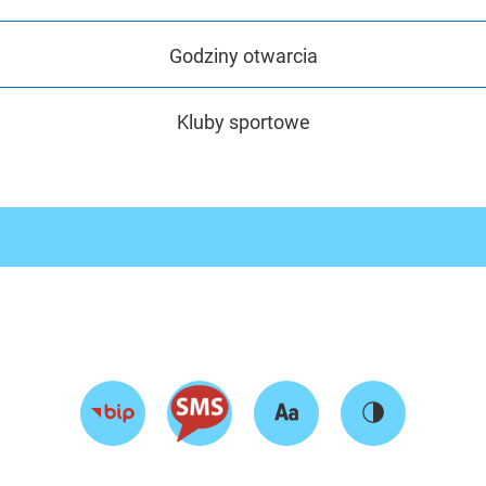
Godziny otwarcia
Kluby sportowe
Zmień
Zmień
Przejdź
rozmiar
kontrast
do
tekstu
strony
BIP