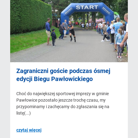
Zagraniczni goście podczas ósmej
edycji Biegu Pawłowickiego
Choć do największej sportowej imprezy w gminie
Pawłowice pozostało jeszcze trochę czasu, my
przypominamy i zachęcamy do zgłaszania się na
listę(...)
czytaj więcej