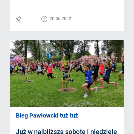
20.06.2022
Bieg Pawłowcki tuż tuż
Już w najbliższą sobotę i niedzielę