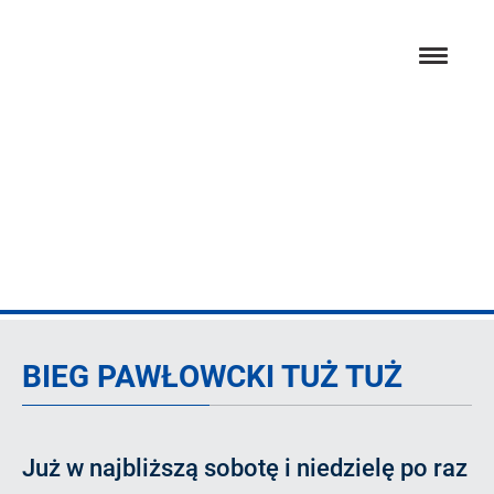
Przejdź
hambur
do
menu
głównej
treści
Artykuł
BIEG PAWŁOWCKI TUŻ TUŻ
Już w najbliższą sobotę i niedzielę po raz