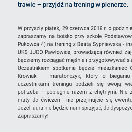
strony
trawie – przyjdź na trening w plenerze.
W przyszły piątek, 29 czerwca 2018 r. o godzin
zapraszamy na boisko przy szkole Podstawowe
Pukowca 4) na trening z Beatą Sypniewską - in
UKS JUDO Pawłowice, prowadzącą również zaję
będziemy rozciągać mięśnie i przygotowywać si
Uczestnikiem spotkania będzie mieszkaniec 
Krowiak – maratończyk, który o biegani
uczestnikami treningu podzieli się swoją wi
potrzeba – pobiegnie razem z chętnymi. Nie 
maty do ćwiczeń i nie przejmujcie się ewent
Jeżeli aura nie będzie nam sprzyjać, do dyspoz
Zapraszamy!