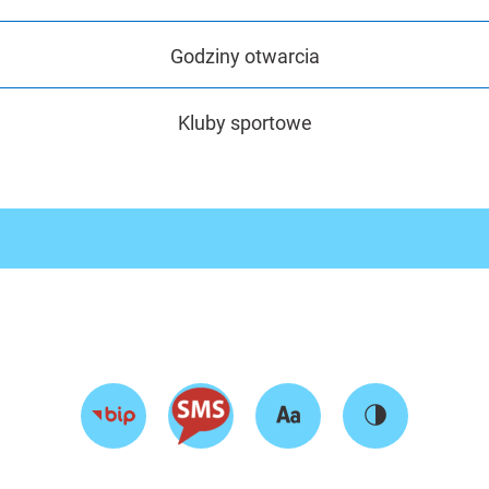
Godziny otwarcia
Kluby sportowe
Zmień
Zmień
Przejdź
rozmiar
kontrast
do
tekstu
strony
BIP