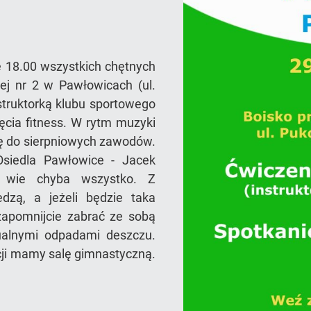
ie 18.00 wszystkich chętnych
j nr 2 w Pawłowicach (ul.
struktorką klubu sportowego
cia fitness. W rytm muzyki
ę do sierpniowych zawodów.
Osiedla Pawłowice - Jacek
u wie chyba wszystko. Z
edzą, a jeżeli będzie taka
zapomnijcie zabrać ze sobą
ualnymi odpadami deszczu.
ycji mamy salę gimnastyczną.