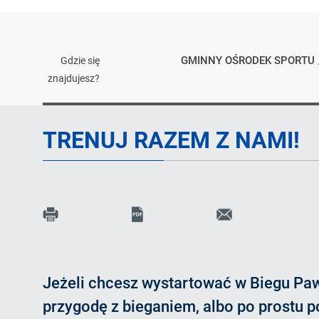
GMINNY OŚRODEK SPORTU
Gdzie się
znajdujesz?
Artykuł
TRENUJ RAZEM Z NAMI!
Print
PDF
Wyślij
E-
c
l
i
link
mail
Jeżeli chcesz wystartować w Biegu Pa
do
przygodę z bieganiem, albo po prostu p