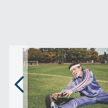
Poprzedni
slajd