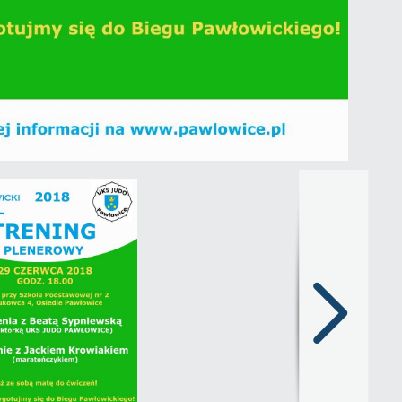
Następny
slajd