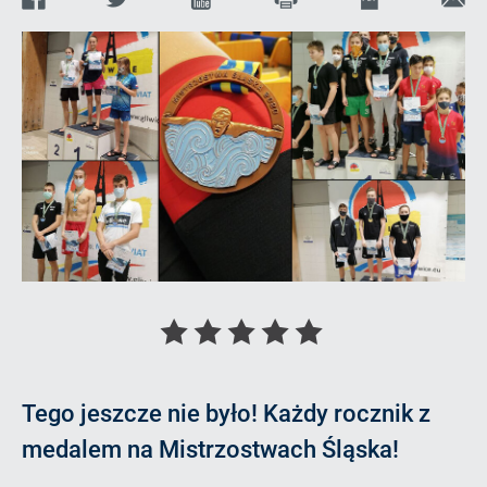
link
ma
do
stro
Oceń
Oceń
Oceń
Oceń
Oceń
artykuł
artykuł
artykuł
artykuł
artykuł
Tego jeszcze nie było! Każdy rocznik z
na
na
na
na
na
medalem na Mistrzostwach Śląska!
1
2
3
4
5