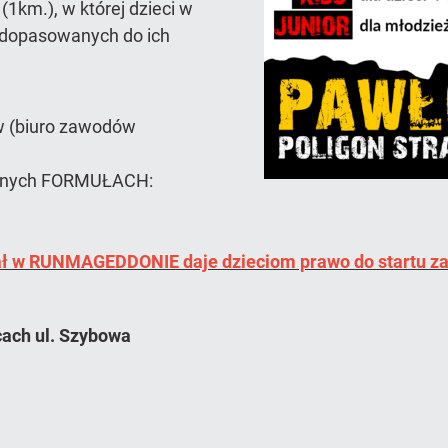
(1km.), w której dzieci w
ń dopasowanych do ich
w (biuro zawodów
gólnych FORMUŁACH:
ał w RUNMAGEDDONIE daje dzieciom prawo do startu za
cach ul. Szybowa