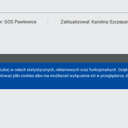
r:
GOS Pawłowice
Zaktualizował:
Karolina Szczepa
eczka) w celach statystycznych, reklamowych oraz funkcjonalnych. Dzię
Facebook
Youtube
wać pliki cookies albo ma możliwość wyłączenia ich w przeglądarce, d
Serwisy Gminy Pawłowice
Kon
Urząd Gminy Pawłowice
Gmi