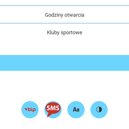
Godziny otwarcia
Kluby sportowe
Zmień
Zmień
Przejdź
rozmiar
kontrast
do
tekstu
strony
BIP