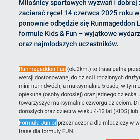
strony
Miłośnicy sportowych wyzwań i dobrej
na
na
na
na
na
zacierać ręce! 14 czerwca 2025 roku 
1
2
3
4
5
ponownie odbędzie się Runmageddon L
formule Kids & Fun – wyjątkowe wydarz
oraz najmłodszych uczestników.
Runmageddon Fun
(ok.3km.) to trasa pełna prze
wersji dostosowanej do dzieci i rodzinnych druży
minimum dwóch, a maksymalnie 5 osób, w tym c
opiekuna (osoby dorosłej) oraz jednego dziecka
towarzyszyć maksymalnie czworgu dzieciom. Dr
dorosłych oraz dzieci w wieku 4-13 lat (KIDS) lub
Formuła Junior
przeznaczona dla młodzieży w wi
trasę dla formuły FUN.