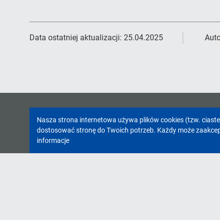
Data ostatniej aktualizacji:
25.04.2025
Auto
Informacja
Nasza strona internetowa używa plików cookies (tzw. ciast
dostosować stronę do Twoich potrzeb. Każdy może zaakcepto
o
informacje
cookies!
INFORMACJE
Cennik