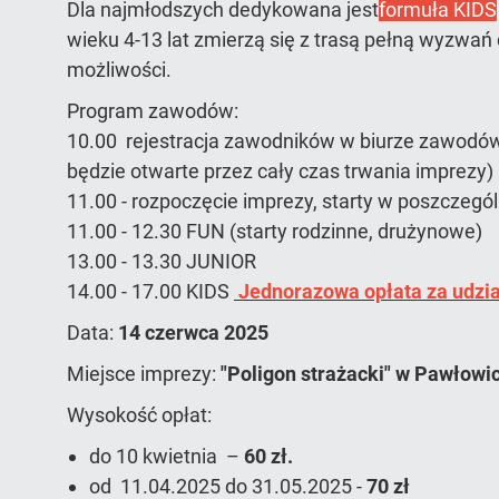
Dla najmłodszych dedykowana jest
formuła KIDS
wieku 4-13 lat zmierzą się z trasą pełną wyzwa
możliwości.
Program zawodów:
10.00 rejestracja zawodników w biurze zawodó
będzie otwarte przez cały czas trwania imprezy)
11.00 - rozpoczęcie imprezy, starty w poszcze
11.00 - 12.30 FUN (starty rodzinne, drużynowe)
13.00 - 13.30 JUNIOR
14.00 - 17.00 KIDS
Jednorazowa opłata za udzi
Data:
14 czerwca 2025
Miejsce imprezy:
"Poligon strażacki" w Pawłowi
Wysokość opłat:
do 10 kwietnia –
60 zł.
od 11.04.2025 do 31.05.2025 -
70 zł