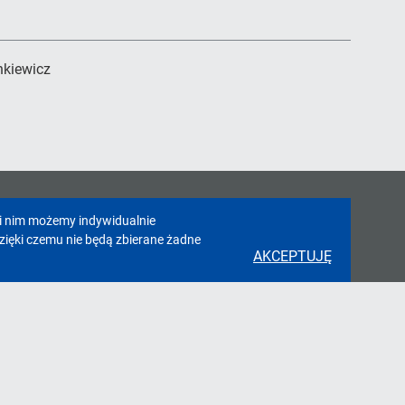
nkiewicz
ki nim możemy indywidualnie
zięki czemu nie będą zbierane żadne
AKCEPTUJĘ
takt
nny Ośrodek Sportu, ul. Sportowa 14,