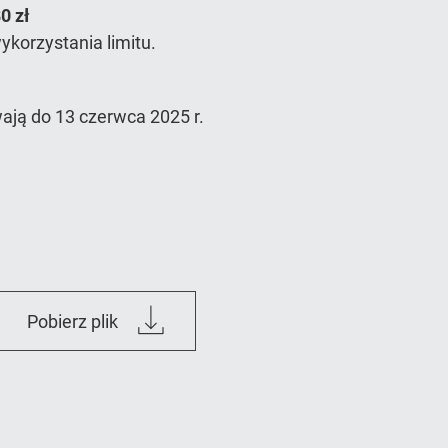
0 zł
ykorzystania limitu.
wają do 13 czerwca 2025 r.
Regulamin_Runmageddon__Pawlowice_2
Pobierz plik