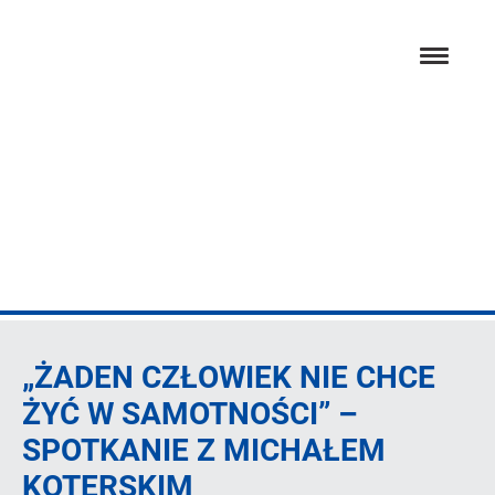
Przejdź
hambur
do
menu
głównej
treści
Artykuł
„ŻADEN CZŁOWIEK NIE CHCE
ŻYĆ W SAMOTNOŚCI” –
SPOTKANIE Z MICHAŁEM
KOTERSKIM