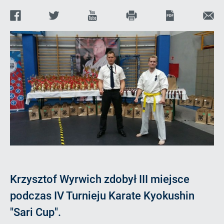
Facebook
Twitter
Youtube
Print
PDF
Wyśl
E-
d
q
o
c
l
i
link
ma
do
stro
Krzysztof Wyrwich zdobył III miejsce
podczas IV Turnieju Karate Kyokushin
"Sari Cup".