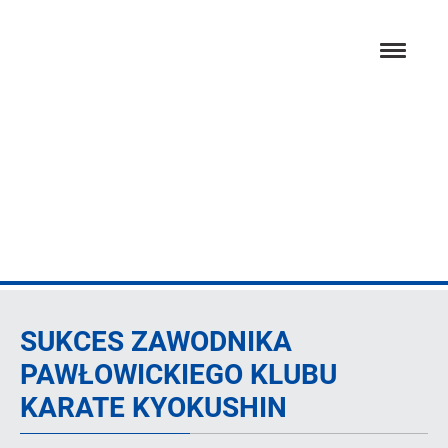
Przejdź
hambur
do
menu
głównej
treści
Artykuł
SUKCES ZAWODNIKA
PAWŁOWICKIEGO KLUBU
KARATE KYOKUSHIN