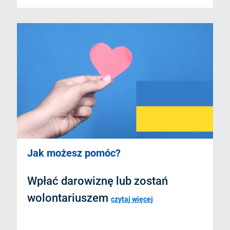
Jak możesz pomóc?
Wpłać darowiznę lub zostań
wolontariuszem
czytaj więcej