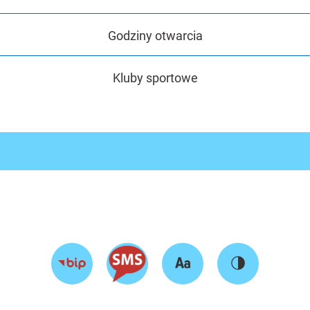
Godziny otwarcia
Kluby sportowe
Zmień
Zmień
Przejdź
rozmiar
kontrast
do
tekstu
strony
BIP