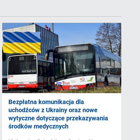
Bezpłatna komunikacja dla
uchodźców z Ukrainy oraz nowe
wytyczne dotyczące przekazywania
środków medycznych