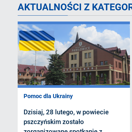
AKTUALNOŚCI Z KATEGOR
Pomoc dla Ukrainy
Dzisiaj, 28 lutego, w powiecie
pszczyńskim zostało
zorganizowane spotkanie z