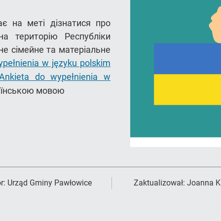
є на меті дізнатися про
на територію Республіки
не сімейне та матеріальне
ypełnienia w języku polskim
Ankieta do wypełnienia w
аїнською мовою
r:
Urząd Gminy Pawłowice
Zaktualizował:
Joanna K