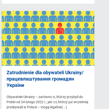
Zatrudnienie dla obywateli Ukrainy/
працевлаштування громадян
України
Obywatele Ukrainy – zarówno ci, którzy przybyli do
Polski od 24 lutego 2022 r., jak i ci, którzy już wcześniej
przebywali w Polsce – mogą legalnie(...)