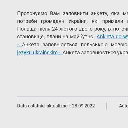
Пропонуємо Вам заповнити анкету, яка ма
потреби громадян України, які приїхали 
Польща після 24 лютого цього року, їх поточ
становище, плани на майбутнє.
Ankieta do w
-
Анкета заповнюється польською мовою
języku ukraińskim -
Анкета заповнюється укр
Data ostatniej aktualizacji:
28.09.2022
Auto