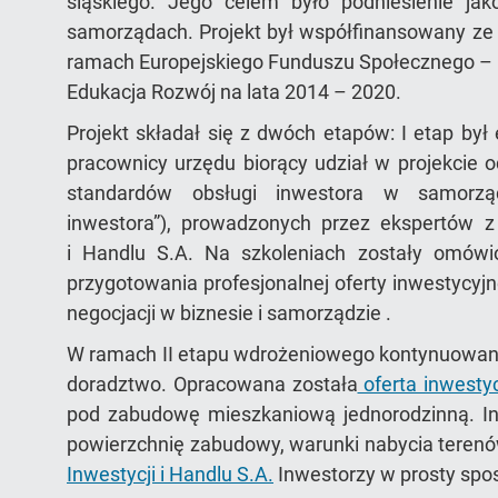
śląskiego. Jego celem było podniesienie jak
samorządach. Projekt był współfinansowany ze 
ramach Europejskiego Funduszu Społecznego –
Edukacja Rozwój na lata 2014 – 2020.
Projekt składał się z dwóch etapów: I etap by
pracownicy urzędu biorący udział w projekcie o
standardów obsługi inwestora w samorzą
inwestora”), prowadzonych przez ekspertów z P
i Handlu S.A. Na szkoleniach zostały omów
przygotowania profesjonalnej oferty inwestycyj
negocjacji w biznesie i samorządzie .
W ramach II etapu wdrożeniowego kontynuowano 
doradztwo. Opracowana została
oferta inwesty
pod zabudowę mieszkaniową jednorodzinną. In
powierzchnię zabudowy, warunki nabycia terenó
Inwestycji i Handlu S.A.
Inwestorzy w prosty spos