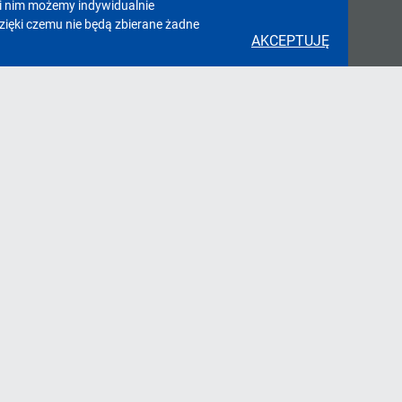
ki nim możemy indywidualnie
zięki czemu nie będą zbierane żadne
AKCEPTUJĘ
takt
nny Ośrodek Sportu, ul. Sportowa 14,
250 Pawłowice
@pawlowice.pl
tel. 32 4724 215
trum Multidyscyplinarne (lodowisko,
karnia):
. 32 4724 215 wew. 230
ytka ePUAP:
S_Pawlowice/SkrytkaESP
ORMULARZ KONTAKTOWY