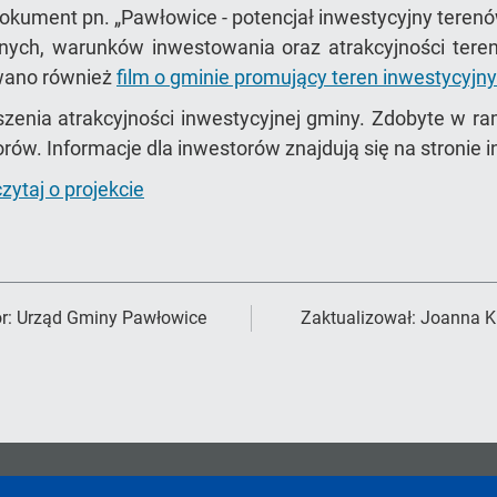
okument pn. „Pawłowice - potencjał inwestycyjny terenó
nych, warunków inwestowania oraz atrakcyjności tere
owano również
film o gminie promujący teren inwestycyjn
szenia atrakcyjności inwestycyjnej gminy. Zdobyte w ra
rów. Informacje dla inwestorów znajdują się na stroni
zytaj o projekcie
r:
Urząd Gminy Pawłowice
Zaktualizował:
Joanna K