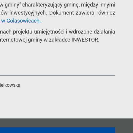
w gminy” charakteryzujący gminę, między innymi
nów inwestycyjnych. Dokument zawiera również
y w Golasowicach.
mach projektu umiejętności i wdrożone działania
e internetowej gminy w zakładce INWESTOR.
iełkowska