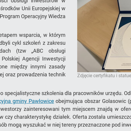
ości obsługi inwestorów w
środków Unii Europejskiej w
 Program Operacyjny Wiedza
ł etapem wsparcia, w którym
dbyli cykl szkoleń z zakresu
dach (tzw „ABC obsługi
olskiej Agencji Inwestycji
ione między innymi zasady
nej oraz prowadzenia technik
Zdjęcie certyfikatu i statue
specjalistyczne szkolenia dla pracowników urzędu. Odby
cyjna gminy Pawłowice
obejmująca obszar Golasowic (pr
westorzy zainteresowani tym miejscem znajdą w oferc
w czy charakterystykę działek. Oferta została umieszc
ób mogą wyszukać w niej tereny przeznaczone pod inwest