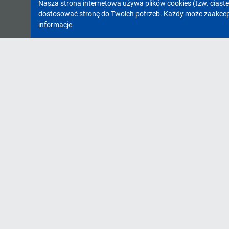
Informacja
Nasza strona internetowa używa plików cookies (tzw. ciast
dostosować stronę do Twoich potrzeb. Każdy może zaakcepto
o
informacje
cookies!
INFORMACJE
Cennik
Komunikat o stanie jakości wody
Plan zamówień publicznych
Standardy Ochrony Małoletnich
Klauzule informacyjne
Zasady prywatności - Facebook
Deklaracja dostępności
Regulaminy w Gminnym Ośrodku Sport