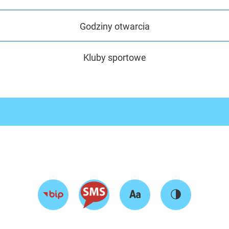
Godziny otwarcia
Kluby sportowe
Zmień
Zmień
Przejdź
rozmiar
kontrast
do
tekstu
strony
BIP