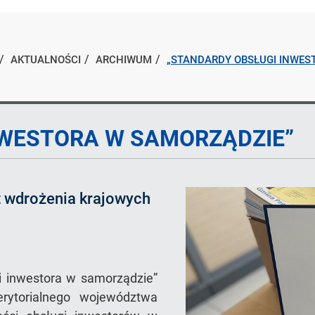
AKTUALNOŚCI
ARCHIWUM
„STANDARDY OBSŁUGI INWES
NWESTORA W SAMORZĄDZIE”
t wdrożenia krajowych
gi inwestora w samorządzie”
rytorialnego województwa