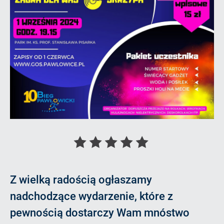
Oceń
Oceń
Oceń
Oceń
Oceń
artykuł
artykuł
artykuł
artykuł
artykuł
Z wielką radością ogłaszamy
na
na
na
na
na
nadchodzące wydarzenie, które z
1
2
3
4
5
pewnością dostarczy Wam mnóstwo