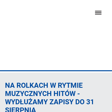
Przejdź
hambur
do
menu
głównej
treści
Artykuł
NA ROLKACH W RYTMIE
MUZYCZNYCH HITÓW -
WYDŁUŻAMY ZAPISY DO 31
SIERPNIA