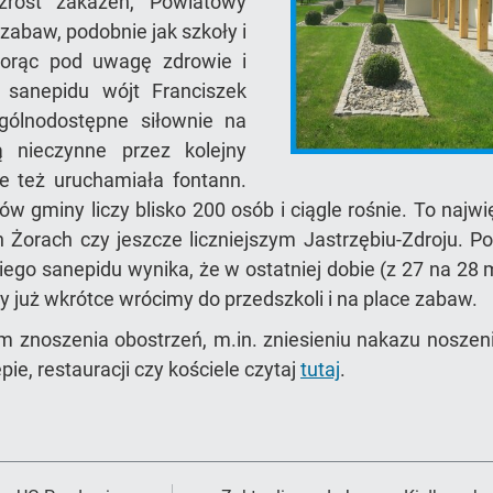
zrost zakażeń, Powiatowy
 zabaw, podobnie jak szkoły i
Biorąc pod uwagę zdrowie i
 sanepidu wójt Franciszek
ogólnodostępne siłownie na
ą nieczynne przez kolejny
e też uruchamiała fontann.
 gminy liczy blisko 200 osób i ciągle rośnie. To najw
h Żorach czy jeszcze liczniejszym Jastrzębiu-Zdroju. 
ego sanepidu wynika, że w ostatniej dobie (z 27 na 28
edy już wkrótce wrócimy do przedszkoli i na place zabaw.
 znoszenia obostrzeń, m.in. zniesieniu nakazu noszeni
e, restauracji czy kościele czytaj
tutaj
.