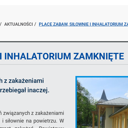
AKTUALNOŚCI
PLACE ZABAW, SIŁOWNIE I INHALATORIUM 
 I INHALATORIUM ZAMKNIĘTE
h z zakażeniami
zebiegał inaczej.
eń związanych z zakażeniami
i siłownie na powietrzu. W