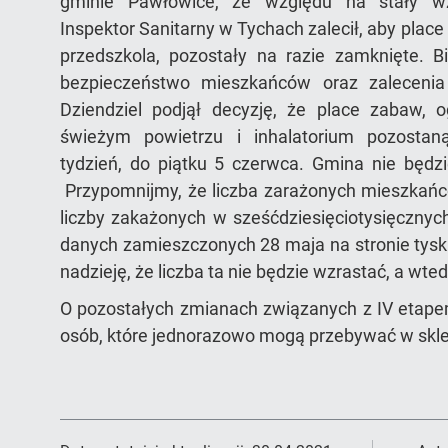
gminie Pawłowice, ze względu na stały w
Inspektor Sanitarny w Tychach zalecił, aby place
przedszkola, pozostały na razie zamknięte. 
bezpieczeństwo mieszkańców oraz zalecenia
Dziendziel podjął decyzję, że place zabaw, 
świeżym powietrzu i inhalatorium pozostan
tydzień, do piątku 5 czerwca. Gmina nie będzi
Przypomnijmy, że liczba zarażonych mieszkańców
liczby zakażonych w sześćdziesięciotysięcznyc
danych zamieszczonych 28 maja na stronie tyski
nadzieję, że liczba ta nie będzie wzrastać, a wt
O pozostałych zmianach związanych z IV etapem
osób, które jednorazowo mogą przebywać w sklepi