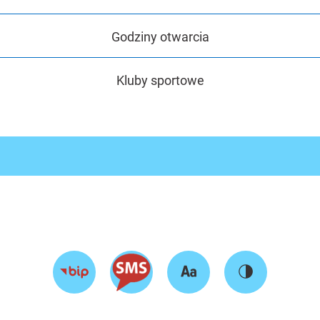
Godziny otwarcia
Kluby sportowe
Zmień
Zmień
Przejdź
rozmiar
kontrast
do
tekstu
strony
BIP