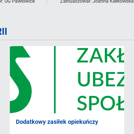
r:
UG Pawłowice
Zaktualizował:
Joanna Kiełkowska
II
Dodatkowy zasiłek opiekuńczy