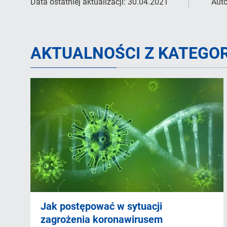
Data ostatniej aktualizacji:
30.04.2021
Auto
AKTUALNOŚCI Z KATEGOR
Jak postępować w sytuacji
zagrożenia koronawirusem